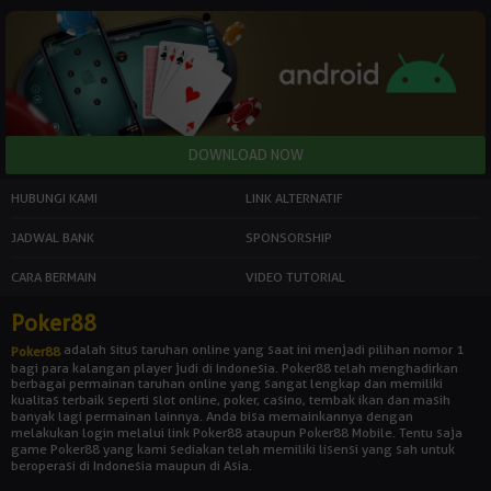
HUBUNGI KAMI
LINK ALTERNATIF
JADWAL BANK
SPONSORSHIP
CARA BERMAIN
VIDEO TUTORIAL
Poker88
adalah situs taruhan online yang saat ini menjadi pilihan nomor 1
Poker88
bagi para kalangan player judi di Indonesia. Poker88 telah menghadirkan
berbagai permainan taruhan online yang sangat lengkap dan memiliki
kualitas terbaik seperti slot online, poker, casino, tembak ikan dan masih
banyak lagi permainan lainnya. Anda bisa memainkannya dengan
melakukan login melalui link Poker88 ataupun Poker88 Mobile. Tentu saja
game Poker88 yang kami sediakan telah memiliki lisensi yang sah untuk
beroperasi di Indonesia maupun di Asia.