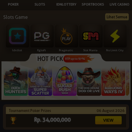
POKER
SLOTS
IDNLOTTERY
SPORTBOOKS
LIVE CASINO
NEW
Slots Game
Lihat Semua
TANGKAS
RTP
DEPOSIT
WITHDRAW
Idnslot
Pgsoft
Pragmatic
Slot Mania
No Limit City
HOT PICK
PROMOSI
RTP up to 97%
DOWNLOAD
REFERRAL
JACKPOT
Tournament Poker Prizes
06 August 2026
VIP MEMBER
Rp. 34,000,000
HUBUNGI KAMI