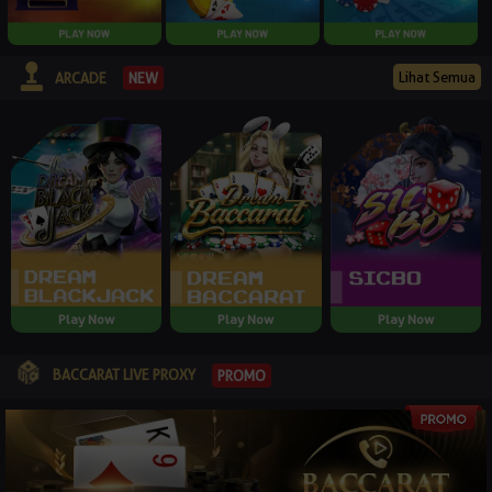
Lihat Semua
NEW
ARCADE
Play Now
Play Now
Play Now
BACCARAT LIVE PROXY
PROMO