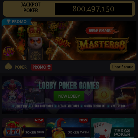
JACKPOT
© 2026 mainpkr8myr.net. All Rights Reserved | 18+
800,497,150
POKER
Lihat Semua
PROMO
POKER