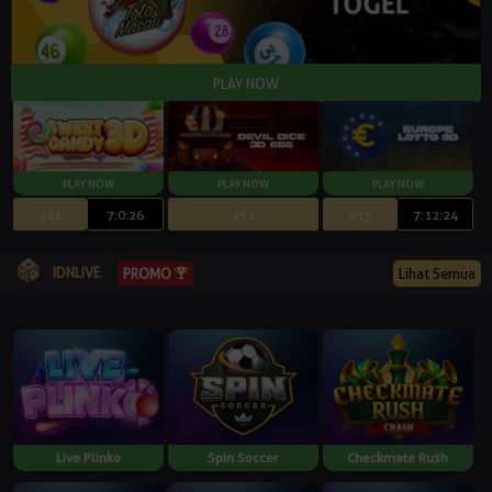
241
7:0:25
251
913
7:12:23
IDNLIVE
Lihat Semua
PROMO
Live Plinko
Spin Soccer
Checkmate Rush