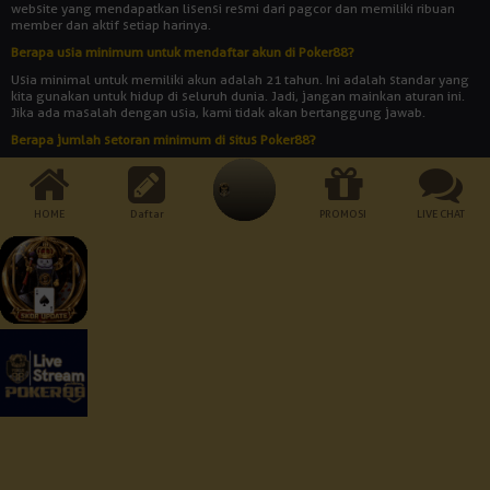
website yang mendapatkan lisensi resmi dari pagcor dan memiliki ribuan
member dan aktif setiap harinya.
Berapa usia minimum untuk mendaftar akun di Poker88?
Usia minimal untuk memiliki akun adalah 21 tahun. Ini adalah standar yang
kita gunakan untuk hidup di seluruh dunia. Jadi, jangan mainkan aturan ini.
Jika ada masalah dengan usia, kami tidak akan bertanggung jawab.
Berapa jumlah setoran minimum di situs Poker88?
Jumlah setoran minimum adalah Rp 10.000. Bukankah itu rendah? Dengan
uang yang begitu banyak, Anda bisa memainkan semua jenis permainan
yang disediakan oleh agen judi online POKER88.
HOME
Daftar
PROMOSI
LIVE CHAT
Cara Pembayaran:
Dukungan Perangkat :
Keamanan Terjamin :
© 2026 Poker88. All Rights Reserved | 18+