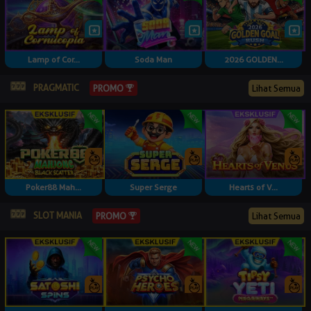
Lamp of Cor...
Soda Man
2026 GOLDEN...
PRAGMATIC
Lihat Semua
PROMO
Poker88 Mah...
Super Serge
Hearts of V...
SLOT MANIA
Lihat Semua
PROMO