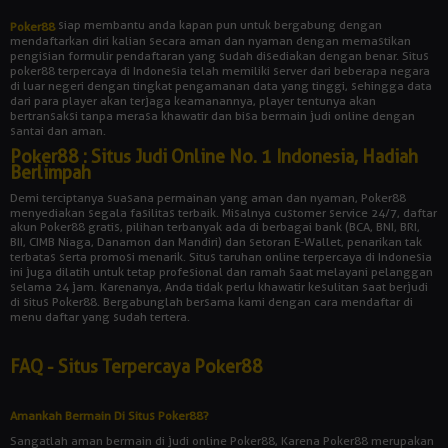
siap membantu anda kapan pun untuk bergabung dengan
Poker88
mendaftarkan diri kalian secara aman dan nyaman dengan memastikan
pengisian formulir pendaftaran yang sudah disediakan dengan benar. Situs
poker88 terpercaya di Indonesia telah memiliki server dari beberapa negara
di luar negeri dengan tingkat pengamanan data yang tinggi, sehingga data
dari para player akan terjaga keamanannya, player tentunya akan
bertransaksi tanpa merasa khawatir dan bisa bermain judi online dengan
santai dan aman.
Poker88 : Situs Judi Online No. 1 Indonesia, Hadiah
Berlimpah
Demi terciptanya suasana permainan yang aman dan nyaman, Poker88
menyediakan segala fasilitas terbaik. Misalnya customer service 24/7, daftar
akun Poker88 gratis, pilihan terbanyak ada di berbagai bank (BCA, BNI, BRI,
BII, CIMB Niaga, Danamon dan Mandiri) dan setoran E-Wallet, penarikan tak
terbatas serta promosi menarik. Situs taruhan online terpercaya di Indonesia
ini juga dilatih untuk tetap profesional dan ramah saat melayani pelanggan
selama 24 jam. Karenanya, Anda tidak perlu khawatir kesulitan saat berjudi
di situs Poker88. Bergabunglah bersama kami dengan cara mendaftar di
menu daftar yang sudah tertera.
FAQ - Situs Terpercaya Poker88
Amankah Bermain Di Situs Poker88?
Sangatlah aman bermain di judi online Poker88, Karena Poker88 merupakan