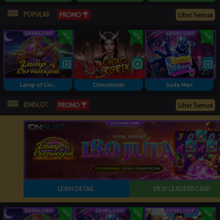
POPULAR
Lihat Semua
PROMO
Lamp of Cor...
Chinchirorin
Soda Man
IDNSLOT
Lihat Semua
PROMO