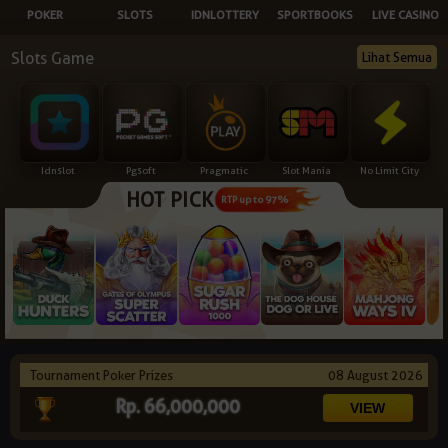
POKER
SLOTS
IDNLOTTERY
SPORTBOOKS
LIVE CASINO
NEW
Slots Game
Lihat Semua
TANGKAS
RTP
DEPOSIT
WITHDRAW
Idnslot
Pgsoft
Pragmatic
Slot Mania
No Limit City
HOT PICK
PROMOSI
RTP up to 97%
DOWNLOAD
REFERRAL
JACKPOT
Tournament Poker Prizes
08 August 2026
VIP MEMBER
Rp. 66,000,000
HUBUNGI KAMI