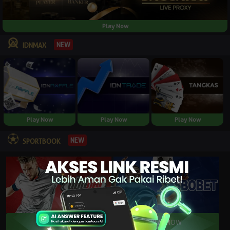
Play Now
NEW
IDNMAX
Play Now
Play Now
Play Now
NEW
SPORTBOOK