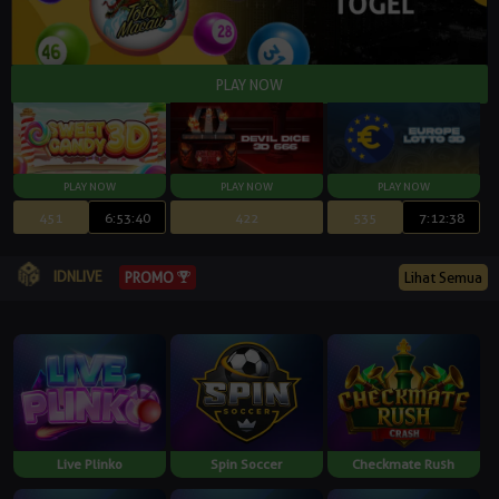
451
6:53:39
422
535
7:12:37
IDNLIVE
Lihat Semua
PROMO
Live Plinko
Spin Soccer
Checkmate Rush