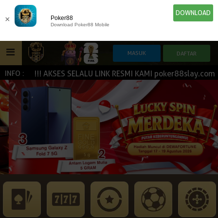
DOWNLOAD
×
Poker88
Download Poker88 Mobile
SH !!! AKSES SELALU LINK RESMI KAMI poker88slay.com | pk
INFO :
HOME
IDN E-LOTTERY
POKER
SLOT GAME
NEW
NEW
SPORTBOOK
LIVE CASINO
IDNLIVE
NEW
ESPORTS
TOGEL
ARCADE
NEW
NEW
NEW
TEMBAK IKAN
IDNRAFFLE
IDNTRADE