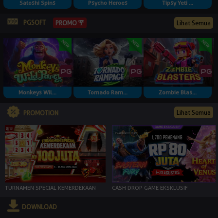
Satoshi Spins
Psycho Heroes
Tipsy Yeti ...
PGSOFT
Lihat Semua
PROMO
Monkeys Wil...
Tornado Ram...
Zombie Blas...
Lihat Semua
PROMOTION
TURNAMEN SPECIAL KEMERDEKAAN
CASH DROP GAME EKSKLUSIF
DOWNLOAD