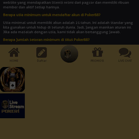
website yang mendapatkan lisensi resmi dari pagcor dan memiliki ribuan
member dan aktif setiap harinya.
Berapa usia minimum untuk mendaftar akun di Poker88?
Usia minimal untuk memiliki akun adalah 21 tahun. Ini adalah standar yang
kita gunakan untuk hidup di seluruh dunia. Jadi, jangan mainkan aturan ini.
Jika ada masalah dengan usia, kami tidak akan bertanggung jawab.
Berapa jumlah setoran minimum di situs Poker88?
Jumlah setoran minimum adalah Rp 10.000. Bukankah itu rendah? Dengan
uang yang begitu banyak, Anda bisa memainkan semua jenis permainan
yang disediakan oleh agen judi online POKER88.
HOME
Daftar
PROMOSI
LIVE CHAT
Cara Pembayaran:
Dukungan Perangkat :
Keamanan Terjamin :
© 2026 Poker88. All Rights Reserved | 18+