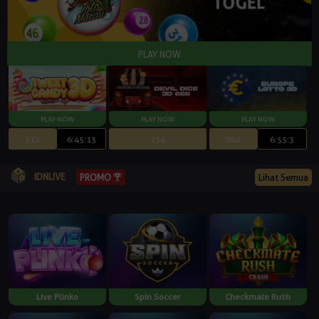
512
6:45:12
254
062
6:55:2
IDNLIVE
Lihat Semua
PROMO
Live Plinko
Spin Soccer
Checkmate Rush